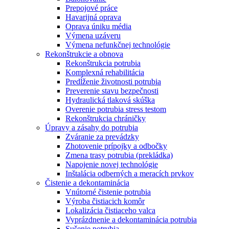
Prepojové práce
Havarijná oprava
Oprava úniku média
Výmena uzáveru
Výmena nefunkčnej technológie
Rekonštrukcie a obnova
Rekonštrukcia potrubia
Komplexná rehabilitácia
Predĺženie životnosti potrubia
Preverenie stavu bezpečnosti
Hydraulická tlaková skúška
Overenie potrubia stress testom
Rekonštrukcia chráničky
Úpravy a zásahy do potrubia
Zváranie za prevádzky
Zhotovenie prípojky a odbočky
Zmena trasy potrubia (prekládka)
Napojenie novej technológie
Inštalácia odberných a meracích prvkov
Čistenie a dekontaminácia
Vnútorné čistenie potrubia
Výroba čistiacich komôr
Lokalizácia čistiaceho valca
Vyprázdnenie a dekontaminácia potrubia
Sušenie potrubia