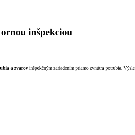
tornou inšpekciou
rubia a zvarov
inšpekčným zariadením priamo zvnútra potrubia. Výsle