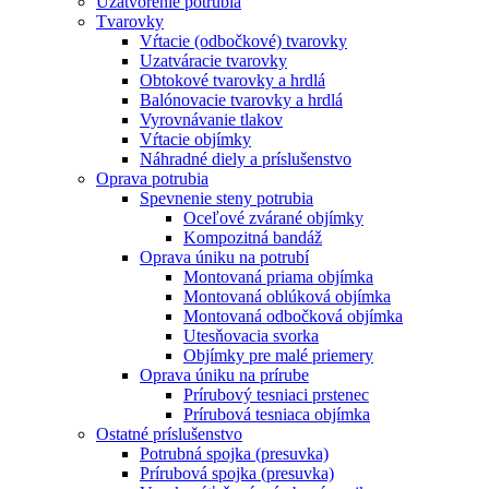
Uzatvorenie potrubia
Tvarovky
Vŕtacie (odbočkové) tvarovky
Uzatváracie tvarovky
Obtokové tvarovky a hrdlá
Balónovacie tvarovky a hrdlá
Vyrovnávanie tlakov
Vŕtacie objímky
Náhradné diely a príslušenstvo
Oprava potrubia
Spevnenie steny potrubia
Oceľové zvárané objímky
Kompozitná bandáž
Oprava úniku na potrubí
Montovaná priama objímka
Montovaná oblúková objímka
Montovaná odbočková objímka
Utesňovacia svorka
Objímky pre malé priemery
Oprava úniku na prírube
Prírubový tesniaci prstenec
Prírubová tesniaca objímka
Ostatné príslušenstvo
Potrubná spojka (presuvka)
Prírubová spojka (presuvka)