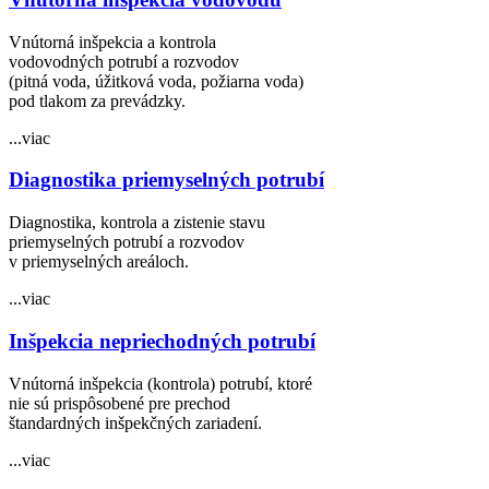
Vnútorná inšpekcia a kontrola
vodovodných potrubí a rozvodov
(pitná voda, úžitková voda, požiarna voda)
pod tlakom za prevádzky.
...viac
Diagnostika priemyselných potrubí
Diagnostika, kontrola a zistenie stavu
priemyselných potrubí a rozvodov
v priemyselných areáloch.
...viac
Inšpekcia nepriechodných potrubí
Vnútorná inšpekcia (kontrola) potrubí, ktoré
nie sú prispôsobené pre prechod
štandardných inšpekčných zariadení.
...viac