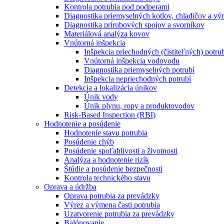
Kontrola potrubia pod podperami
Diagnostika priemyselných kotlov, chladičov a v
Diagnostika prírubových spojov a svorníkov
Materiálová analýza kovov
Vnútorná inšpekcia
Inšpekcia priechodných (čistiteľných) potru
Vnútorná inšpekcia vodovodu
Diagnostika priemyselných potrubí
Inšpekcia nepriechodných potrubí
Detekcia a lokalizácia únikov
Únik vody
Únik plynu, ropy a produktovodov
Risk-Based Inspection (RBI)
Hodnotenie a posúdenie
Hodnotenie stavu potrubia
Posúdenie chýb
Posúdenie spoľahlivosti a životnosti
Analýza a hodnotenie rizík
Štúdie a posúdenie bezpečnosti
Kontrola technického stavu
Oprava a údržba
Oprava potrubia za prevádzky
Výrez a výmena časti potrubia
Uzatvorenie potrubia za prevádzky
Balónovanie