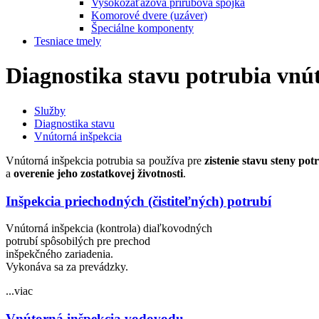
Vysokozáťažová prírubová spojka
Komorové dvere (uzáver)
Špeciálne komponenty
Tesniace tmely
Diagnostika stavu potrubia vnú
Služby
Diagnostika stavu
Vnútorná inšpekcia
Vnútorná inšpekcia potrubia sa používa pre
zistenie stavu steny pot
a
overenie jeho zostatkovej životnosti
.
Inšpekcia priechodných (čistiteľných) potrubí
Vnútorná inšpekcia (kontrola) diaľkovodných
potrubí spôsobilých pre prechod
inšpekčného zariadenia.
Vykonáva sa za prevádzky.
...viac
Vnútorná inšpekcia vodovodu