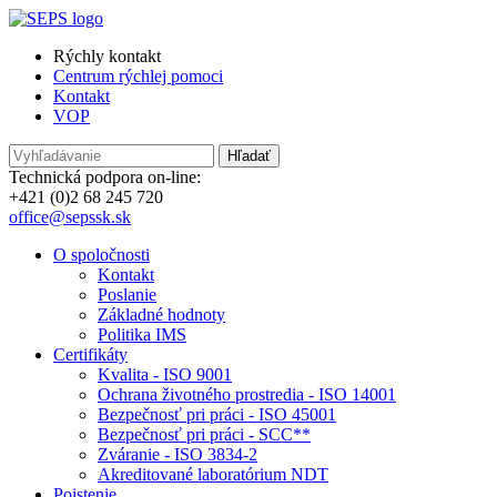
Rýchly kontakt
Centrum rýchlej pomoci
Kontakt
VOP
Technická podpora on-line:
+421 (0)2 68 245 720
office@sepssk.sk
O spoločnosti
Kontakt
Poslanie
Základné hodnoty
Politika IMS
Certifikáty
Kvalita - ISO 9001
Ochrana životného prostredia - ISO 14001
Bezpečnosť pri práci - ISO 45001
Bezpečnosť pri práci - SCC**
Zváranie - ISO 3834-2
Akreditované laboratórium NDT
Poistenie