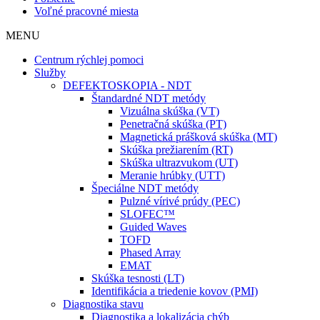
Voľné pracovné miesta
MENU
Centrum rýchlej pomoci
Služby
DEFEKTOSKOPIA - NDT
Štandardné NDT metódy
Vizuálna skúška (VT)
Penetračná skúška (PT)
Magnetická prášková skúška (MT)
Skúška prežiarením (RT)
Skúška ultrazvukom (UT)
Meranie hrúbky (UTT)
Špeciálne NDT metódy
Pulzné vírivé prúdy (PEC)
SLOFEC™
Guided Waves
TOFD
Phased Array
EMAT
Skúška tesnosti (LT)
Identifikácia a triedenie kovov (PMI)
Diagnostika stavu
Diagnostika a lokalizácia chýb