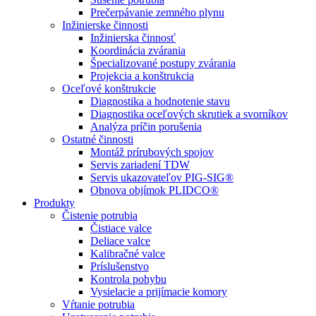
Prečerpávanie zemného plynu
Inžinierske činnosti
Inžinierska činnosť
Koordinácia zvárania
Špecializované postupy zvárania
Projekcia a konštrukcia
Oceľové konštrukcie
Diagnostika a hodnotenie stavu
Diagnostika oceľových skrutiek a svorníkov
Analýza príčin porušenia
Ostatné činnosti
Montáž prírubových spojov
Servis zariadení TDW
Servis ukazovateľov PIG-SIG®
Obnova objímok PLIDCO®
Produkty
Čistenie potrubia
Čistiace valce
Deliace valce
Kalibračné valce
Príslušenstvo
Kontrola pohybu
Vysielacie a prijímacie komory
Vŕtanie potrubia