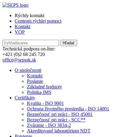
Rýchly kontakt
Centrum rýchlej pomoci
Kontakt
VOP
Technická podpora on-line:
+421 (0)2 68 245 720
office@sepssk.sk
O spoločnosti
Kontakt
Poslanie
Základné hodnoty
Politika IMS
Certifikáty
Kvalita - ISO 9001
Ochrana životného prostredia - ISO 14001
Bezpečnosť pri práci - ISO 45001
Bezpečnosť pri práci - SCC**
Zváranie - ISO 3834-2
Akreditované laboratórium NDT
Poistenie