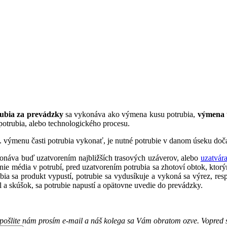
rubia za prevádzky
sa vykonáva ako výmena kusu potrubia,
výmena 
 potrubia, alebo technologického procesu.
 výmenu časti potrubia vykonať, je nutné potrubie v danom úseku dočas
konáva buď uzatvorením najbližších trasových uzáverov, alebo
uzatvár
enie média v potrubí, pred uzatvorením potrubia sa zhotoví obtok, ktor
ubia sa produkt vypustí, potrubie sa vydusíkuje a vykoná sa výrez, re
 a skúšok, sa potrubie napustí a opätovne uvedie do prevádzky.
, pošlite nám prosím e-mail a náš kolega sa Vám obratom ozve. Vopred