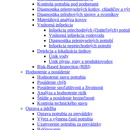
Kontrola potrubia pod podperami
Diagnostika priemyselných kotlov, chladičov a v
Diagnostika prírubových spojov a svorníkov
Materiálová analýza kovov
Vnútorná inšpekcia
Inšpekcia priechodných (čistiteľných) potru
Vnútorná inšpekcia vodovodu
Diagnostika priemyselných potrubí
Inšpekcia nepriechodných potrubí
Detekcia a lokalizácia únikov
Únik vody
Únik plynu, ropy a produktovodov
Risk-Based Inspection (RBI)
Hodnotenie a posúdenie
Hodnotenie stavu potrubia
Posúdenie chýb
Posúdenie spoľahlivosti a životnosti
Analýza a hodnotenie rizík
Štúdie a posúdenie bezpečnosti
Kontrola technického stavu
Oprava a údržba
Oprava potrubia za prevádzky
Výrez a výmena časti potrubia
Uzatvorenie potrubia za prevádzky
Balónovanie