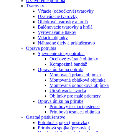
Uzatvorenie potrubia
Tvarovky
Vŕtacie (odbočkové) tvarovky
Uzatváracie tvarovky
Obtokové tvarovky a hrdlá
Balónovacie tvarovky a hrdlá
Vyrovnávanie tlakov
Vŕtacie objímky
Náhradné diely a príslušenstvo
Oprava potrubia
Spevnenie steny potrubia
Oceľové zvárané objímky
Kompozitná bandáž
Oprava úniku na potrubí
Montovaná priama objímka
Montovaná oblúková objímka
Montovaná odbočková objímka
Utesňovacia svorka
Objímky pre malé priemery
Oprava úniku na prírube
Prírubový tesniaci prstenec
Prírubová tesniaca objímka
Ostatné príslušenstvo
Potrubná spojka (presuvka)
Prírubová spojka (presuvka)