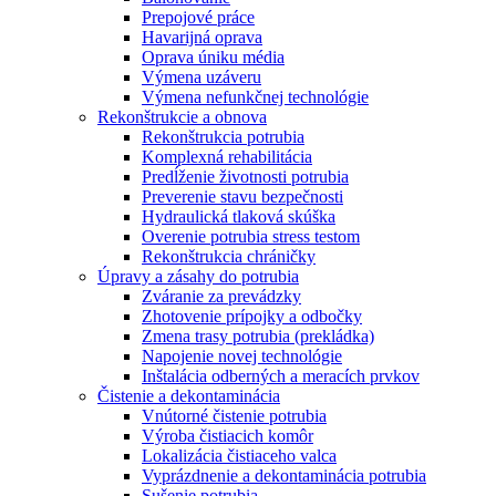
Prepojové práce
Havarijná oprava
Oprava úniku média
Výmena uzáveru
Výmena nefunkčnej technológie
Rekonštrukcie a obnova
Rekonštrukcia potrubia
Komplexná rehabilitácia
Predĺženie životnosti potrubia
Preverenie stavu bezpečnosti
Hydraulická tlaková skúška
Overenie potrubia stress testom
Rekonštrukcia chráničky
Úpravy a zásahy do potrubia
Zváranie za prevádzky
Zhotovenie prípojky a odbočky
Zmena trasy potrubia (prekládka)
Napojenie novej technológie
Inštalácia odberných a meracích prvkov
Čistenie a dekontaminácia
Vnútorné čistenie potrubia
Výroba čistiacich komôr
Lokalizácia čistiaceho valca
Vyprázdnenie a dekontaminácia potrubia
Sušenie potrubia