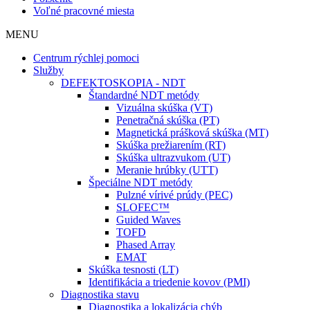
Voľné pracovné miesta
MENU
Centrum rýchlej pomoci
Služby
DEFEKTOSKOPIA - NDT
Štandardné NDT metódy
Vizuálna skúška (VT)
Penetračná skúška (PT)
Magnetická prášková skúška (MT)
Skúška prežiarením (RT)
Skúška ultrazvukom (UT)
Meranie hrúbky (UTT)
Špeciálne NDT metódy
Pulzné vírivé prúdy (PEC)
SLOFEC™
Guided Waves
TOFD
Phased Array
EMAT
Skúška tesnosti (LT)
Identifikácia a triedenie kovov (PMI)
Diagnostika stavu
Diagnostika a lokalizácia chýb