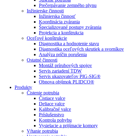
Prečerpávanie zemného plynu
Inžinierske činnosti
Inžinierska činnosť
Koordinácia zvárania
Špecializované postupy zvárania
Projekcia a konštrukcia
Oceľové konštrukcie
Diagnostika a hodnotenie stavu
Diagnostika oceľových skrutiek a svorníkov
Analýza príčin porušenia
Ostatné činnosti
Montáž prírubových spojov
Servis zariadení TDW
Servis ukazovateľov PIG-SIG®
Obnova objímok PLIDCO®
Produkty
Čistenie potrubia
Čistiace valce
Deliace valce
Kalibračné valce
Príslušenstvo
Kontrola pohybu
Vysielacie a prijímacie komory
Vŕtanie potrubia