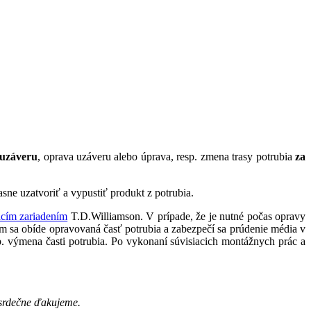
uzáveru
, oprava uzáveru alebo úprava, resp. zmena trasy potrubia
za
ne uzatvoriť a vypustiť produkt z potrubia.
acím zariadením
T.D.Williamson. V prípade, že je nutné počas opravy
ým sa obíde opravovaná časť potrubia a zabezpečí sa prúdenie média v
sp. výmena časti potrubia. Po vykonaní súvisiacich montážnych prác a
 srdečne ďakujeme.