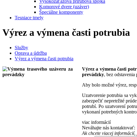
Vysokozáťažová prírubová spojka
Komorové dvere (uzáver)
Špeciálne komponenty
Tesniace tmely
Výrez a výmena časti potrubia
Služby
Oprava a údržba
Výrez a výmena časti potrubia
Výrez a výmena časti pot
prevádzky
, bez odstavenia
Aby bolo možné výrez, resp.
Uzatvorenie potrubia sa vy
zabezpečiť nepretržité prúd
potrubí. Po uzatvorení potr
vykonaní potrebných kontrol
viac informácií
Neváhajte nás kontaktovať:
Ak chcete viacej informácií