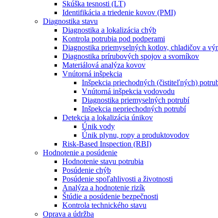
Skúška tesnosti (LT)
Identifikácia a triedenie kovov (PMI)
Diagnostika stavu
Diagnostika a lokalizácia chýb
Kontrola potrubia pod podperami
Diagnostika priemyselných kotlov, chladičov a v
Diagnostika prírubových spojov a svorníkov
Materiálová analýza kovov
Vnútorná inšpekcia
Inšpekcia priechodných (čistiteľných) potru
Vnútorná inšpekcia vodovodu
Diagnostika priemyselných potrubí
Inšpekcia nepriechodných potrubí
Detekcia a lokalizácia únikov
Únik vody
Únik plynu, ropy a produktovodov
Risk-Based Inspection (RBI)
Hodnotenie a posúdenie
Hodnotenie stavu potrubia
Posúdenie chýb
Posúdenie spoľahlivosti a životnosti
Analýza a hodnotenie rizík
Štúdie a posúdenie bezpečnosti
Kontrola technického stavu
Oprava a údržba