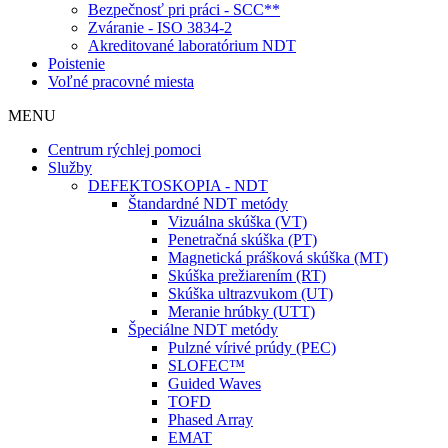
Bezpečnosť pri práci - SCC**
Zváranie - ISO 3834-2
Akreditované laboratórium NDT
Poistenie
Voľné pracovné miesta
MENU
Centrum rýchlej pomoci
Služby
DEFEKTOSKOPIA - NDT
Štandardné NDT metódy
Vizuálna skúška (VT)
Penetračná skúška (PT)
Magnetická prášková skúška (MT)
Skúška prežiarením (RT)
Skúška ultrazvukom (UT)
Meranie hrúbky (UTT)
Špeciálne NDT metódy
Pulzné vírivé prúdy (PEC)
SLOFEC™
Guided Waves
TOFD
Phased Array
EMAT