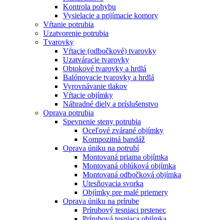
Kontrola pohybu
Vysielacie a prijímacie komory
Vŕtanie potrubia
Uzatvorenie potrubia
Tvarovky
Vŕtacie (odbočkové) tvarovky
Uzatváracie tvarovky
Obtokové tvarovky a hrdlá
Balónovacie tvarovky a hrdlá
Vyrovnávanie tlakov
Vŕtacie objímky
Náhradné diely a príslušenstvo
Oprava potrubia
Spevnenie steny potrubia
Oceľové zvárané objímky
Kompozitná bandáž
Oprava úniku na potrubí
Montovaná priama objímka
Montovaná oblúková objímka
Montovaná odbočková objímka
Utesňovacia svorka
Objímky pre malé priemery
Oprava úniku na prírube
Prírubový tesniaci prstenec
Prírubová tesniaca objímka