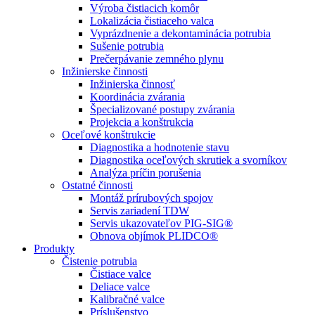
Výroba čistiacich komôr
Lokalizácia čistiaceho valca
Vyprázdnenie a dekontaminácia potrubia
Sušenie potrubia
Prečerpávanie zemného plynu
Inžinierske činnosti
Inžinierska činnosť
Koordinácia zvárania
Špecializované postupy zvárania
Projekcia a konštrukcia
Oceľové konštrukcie
Diagnostika a hodnotenie stavu
Diagnostika oceľových skrutiek a svorníkov
Analýza príčin porušenia
Ostatné činnosti
Montáž prírubových spojov
Servis zariadení TDW
Servis ukazovateľov PIG-SIG
®
Obnova objímok PLIDCO
®
Produkty
Čistenie potrubia
Čistiace valce
Deliace valce
Kalibračné valce
Príslušenstvo