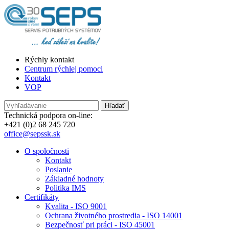
Rýchly kontakt
Centrum rýchlej pomoci
Kontakt
VOP
Technická podpora on-line:
+421 (0)2 68 245 720
office@sepssk.sk
O spoločnosti
Kontakt
Poslanie
Základné hodnoty
Politika IMS
Certifikáty
Kvalita - ISO 9001
Ochrana životného prostredia - ISO 14001
Bezpečnosť pri práci - ISO 45001