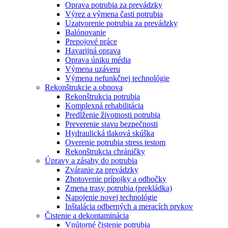
Oprava potrubia za prevádzky
Výrez a výmena časti potrubia
Uzatvorenie potrubia za prevádzky
Balónovanie
Prepojové práce
Havarijná oprava
Oprava úniku média
Výmena uzáveru
Výmena nefunkčnej technológie
Rekonštrukcie a obnova
Rekonštrukcia potrubia
Komplexná rehabilitácia
Predĺženie životnosti potrubia
Preverenie stavu bezpečnosti
Hydraulická tlaková skúška
Overenie potrubia stress testom
Rekonštrukcia chráničky
Úpravy a zásahy do potrubia
Zváranie za prevádzky
Zhotovenie prípojky a odbočky
Zmena trasy potrubia (prekládka)
Napojenie novej technológie
Inštalácia odberných a meracích prvkov
Čistenie a dekontaminácia
Vnútorné čistenie potrubia