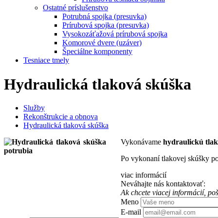
Ostatné príslušenstvo
Potrubná spojka (presuvka)
Prírubová spojka (presuvka)
Vysokozáťažová prírubová spojka
Komorové dvere (uzáver)
Špeciálne komponenty
Tesniace tmely
Hydraulická tlaková skúška
Služby
Rekonštrukcie a obnova
Hydraulická tlaková skúška
Vykonávame
hydraulickú tla
Po vykonaní tlakovej skúšky po
viac informácií
Neváhajte nás kontaktovať:
Ak chcete viacej informácií, p
Meno
E-mail