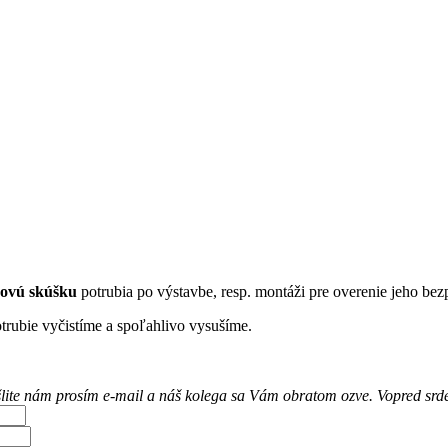
kovú skúšku
potrubia po výstavbe, resp. montáži pre overenie jeho be
trubie vyčistíme a spoľahlivo vysušíme.
ošlite nám prosím e-mail a náš kolega sa Vám obratom ozve. Vopred sr