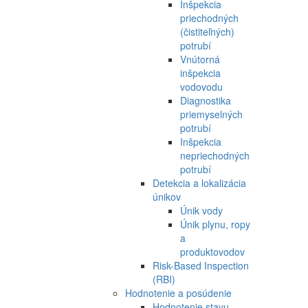
Inšpekcia
priechodných
(čistiteľných)
potrubí
Vnútorná
inšpekcia
vodovodu
Diagnostika
priemyselných
potrubí
Inšpekcia
nepriechodných
potrubí
Detekcia a lokalizácia
únikov
Únik vody
Únik plynu, ropy
a
produktovodov
Risk-Based Inspection
(RBI)
Hodnotenie a posúdenie
Hodnotenie stavu