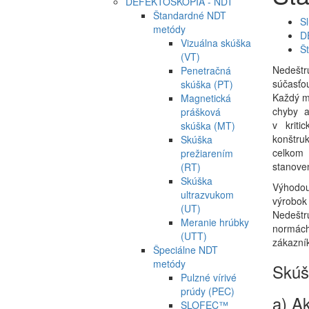
DEFEKTOSKOPIA - NDT
Štandardné NDT
S
metódy
D
Vizuálna skúška
Š
(VT)
Nedeštr
Penetračná
súčasťo
skúška (PT)
Každý m
Magnetická
chyby a
prášková
v kriti
skúška (MT)
konštru
Skúška
celkom 
prežiarením
stanoven
(RT)
Skúška
Výhodou
ultrazvukom
výrobo
(UT)
Nedeštr
Meranie hrúbky
normách
(UTT)
zákazník
Špeciálne NDT
metódy
Skúš
Pulzné vírivé
prúdy (PEC)
a) A
SLOFEC™