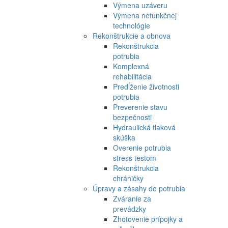
Výmena uzáveru
Výmena nefunkčnej
technológie
Rekonštrukcie a obnova
Rekonštrukcia
potrubia
Komplexná
rehabilitácia
Predĺženie životnosti
potrubia
Preverenie stavu
bezpečnosti
Hydraulická tlaková
skúška
Overenie potrubia
stress testom
Rekonštrukcia
chráničky
Úpravy a zásahy do potrubia
Zváranie za
prevádzky
Zhotovenie prípojky a