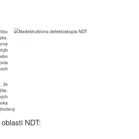
itou
zke.
orné
chýb
lebo
bola
soch
, že
ite.
ných
avka
dnotený.
oblasti NDT: