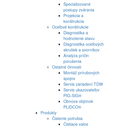
Špecializované
postupy zvárania
Projekcia a
konštrukcia
Oceľové konštrukcie
Diagnostika a
hodnotenie stavu
Diagnostika oceľových
skrutiek a svorníkov
Analýza príčin
porušenia
Ostatné činnosti
Montáž prírubových
spojov
Servis zariadení TDW
Servis ukazovateľov
PIG-SIG®
Obnova objímok
PLIDCO®
Produkty
Čistenie potrubia
Čistiace valce