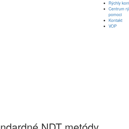
Rýchly kon
Centrum rý
pomoci
Kontakt
VOP
1
andardné NDT metódy