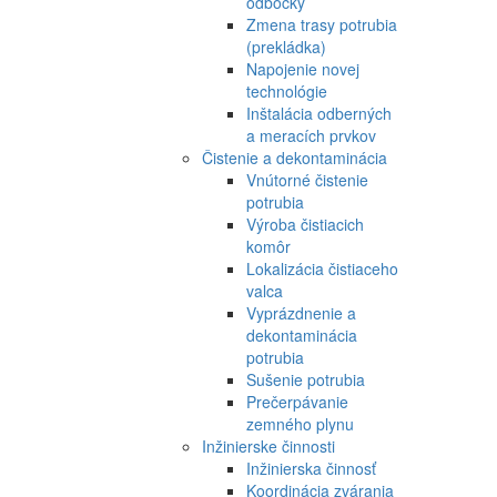
odbočky
Zmena trasy potrubia
(prekládka)
Napojenie novej
technológie
Inštalácia odberných
a meracích prvkov
Čistenie a dekontaminácia
Vnútorné čistenie
potrubia
Výroba čistiacich
komôr
Lokalizácia čistiaceho
valca
Vyprázdnenie a
dekontaminácia
potrubia
Sušenie potrubia
Prečerpávanie
zemného plynu
Inžinierske činnosti
Inžinierska činnosť
Koordinácia zvárania