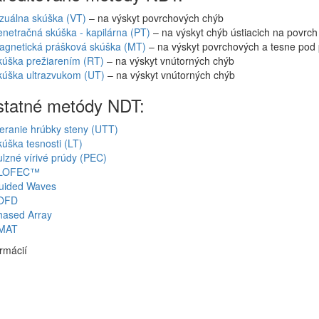
zuálna skúška (VT)
– na výskyt povrchových chýb
netračná skúška - kapilárna (PT)
– na výskyt chýb ústiacich na povrch
agnetická prášková skúška (MT)
– na výskyt povrchových a tesne pod
kúška prežiarením (RT)
– na výskyt vnútorných chýb
kúška ultrazvukom (UT)
– na výskyt vnútorných chýb
statné metódy NDT:
eranie hrúbky steny (UTT)
úška tesnosti (LT)
lzné vírivé prúdy (PEC)
LOFEC™
uided Waves
OFD
hased Array
MAT
ormácií