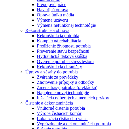
Prepojové práce
Havarijná oprava
Oprava úniku média
Výmena uzáveru
Výmena nefunkčnej technológie
Rekonštrukcie a obnova
Rekonštrukcia potrubia
Komplexná rehabilitácia
Predĺženie životnosti potrubia
Preverenie stavu bezpečnosti
Hydraulická tlaková skúška
Overenie potrubia stress testom
Rekonštrukcia chráničky
Úpravy a zásahy do potrubia
Zváranie za prevádzky
Zhotovenie prípojky a odbočky
Zmena trasy potrubia (prekládka)
Napojenie novej technológie
Inštalácia odberných a meracích prvkov
Čistenie a dekontaminácia
Vnútorné čistenie potrubia
Výroba čistiacich komôr
Lokalizácia čistiaceho valca
Vyprázdnenie a dekontaminácia potrubia
Sušenie potrubia