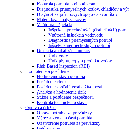
Kontrola potrubia pod podperami
Diagnostika priemyselných kotlov, chladičov a v
Diagnostika prírubových spojov a svorníkov
Materiálová analýza kovov
Vnútorná inšpekcia
Inšpekcia priechodných (čistiteľných) potru
Vnútorná inšpekcia vodovodu
Diagnostika priemyselných potrubí
Inšpekcia nepriechodných potrubí
Detekcia a lokalizácia únikov
Únik vody
Únik plynu, ropy a produktovodov
Risk-Based Inspection (RBI)
Hodnotenie a posúdenie
Hodnotenie stavu potrubia
Posúdenie chýb
Posúdenie spoľahlivosti a životnosti
Analýza a hodnotenie rizík
Štúdie a posúdenie bezpečnosti
Kontrola technického stavu
Oprava a údržba
Oprava potrubia za prevádzky
Výrez a výmena časti potrubia
Uzatvorenie potrubia za prevádzky
Balónovanie