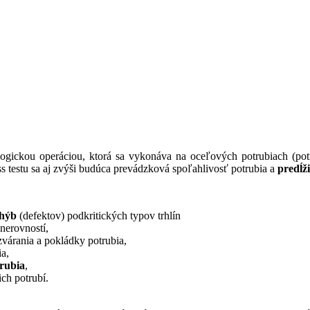
gickou operáciou, ktorá sa vykonáva na oceľových potrubiach (po
s testu sa aj zvýši budúca prevádzková spoľahlivosť potrubia a
predĺži
chýb
(defektov) podkritických typov trhlín
nerovností,
zvárania a pokládky potrubia,
ia,
trubia
,
ch potrubí.