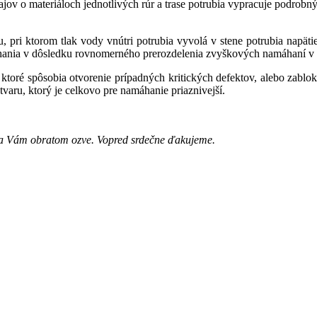
jov o materiáloch jednotlivých rúr a trase potrubia vypracuje podrob
ou, pri ktorom tlak vody vnútri potrubia vyvolá v stene potrubia napä
ania v dôsledku rovnomerného prerozdelenia zvyškových namáhaní v s
 ktoré spôsobia otvorenie prípadných kritických defektov, alebo zablok
 tvaru, ktorý je celkovo pre namáhanie priaznivejší.
a sa Vám obratom ozve. Vopred srdečne ďakujeme.