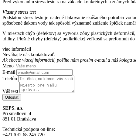
Pred vykonaním stress testu sa na základe konkrétnych a známych úda
Vlastný stress test
Podstatou stress testu je riadené tlakovanie skúšaného potrubia vod
spôsobené tlakom vody tak spôsobí významné zníženie špičiek namáh
V miestach chýb (defektov) sa vytvoria zóny plastických deformácií,
trhliny. Plošné chyby (defekty) podkritickej veľkosti sa preformují do
viac informácií
Neváhajte nás kontaktovať:
Ak chcete viacej informácií, pošlite nám prosím e-mail a náš koleg
Meno
E-mail
Telefón
Váš text
SEPS, a.s.
Pri smaltovni 4
851 01 Bratislava
Technická podpora on-line:
+421 (0)2 68 245 720