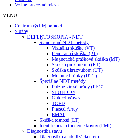
Voľné pracovné miesta
MENU
Centrum rýchlej pomoci
Služby
DEFEKTOSKOPIA - NDT
Štandardné NDT metódy
Vizuálna skúška (VT)
Penetračná skúška (PT)
Magnetická prášková skúška (MT)
Skúška prežiarením (RT)
Skúška ultrazvukom (UT)
Meranie hrúbky (UTT)
Špeciálne NDT metódy
Pulzné vírivé prúdy (PEC)
SLOFEC™
Guided Waves
TOFD
Phased Array
EMAT
Skúška tesnosti (LT)
Identifikácia a triedenie kovov (PMI)
Diagnostika stavu
Diagnostika a lokalizácia chýb