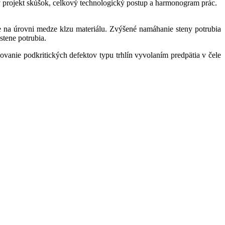
ný projekt skúšok, celkový technologický postup a harmonogram prác.
tie na úrovni medze klzu materiálu. Zvýšené namáhanie steny potrubia
tene potrubia.
ovanie podkritických defektov typu trhlín vyvolaním predpätia v čele