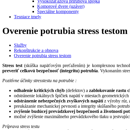
Vysokozáťažová prírubová spojka
Komorové dvere (uzáver)
Špeciálne komponenty
Tesniace tmely
Overenie potrubia stress testom
Služby
Rekonštrukcie a obnova
Overenie potrubia stress testom
Stress test
(skúška napäťovým preťažením) je komplexnou technolo
preveriť celkovú bezpečnosť (integritu) potrubia
. Vykonaním stres
Pozitívne účinky stresstestu na potrubie :
odhalenie kritických chýb
(defektov) a
zablokovanie rastu 
odstránenie lokálnych špičiek napätí v miestach geometrických 
odstránenie nebezpečných zvyškových napätí
z výroby rúr, 
preukázanie mechanickej pevnosti a integrity skúšaného potrub
zvýšenie budúcej prevádzkovej bezpečnosti a životnosti po
možné zvýšenie maximálneho prevádzkového tlaku u jestvujúci
Príprava stress testu