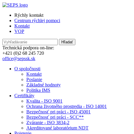
Rýchly kontakt
Centrum rýchlej pomoci
Kontakt
VOP
Technická podpora on-line:
+421 (0)2 68 245 720
office@sepssk.sk
O spoločnosti
Kontakt
Poslanie
Základné hodnoty
Politika IMS
Certifikáty
Kvalita - ISO 9001
Ochrana životného prostredia - ISO 14001
Bezpečnosť pri práci - ISO 45001
Bezpečnosť pri práci - SCC**
Zváranie - ISO 3834-2
Akreditované laboratórium NDT
Poistenie