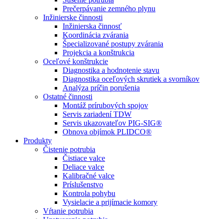
Prečerpávanie zemného plynu
Inžinierske činnosti
Inžinierska činnosť
Koordinácia zvárania
Špecializované postupy zvárania
Projekcia a konštrukcia
Oceľové konštrukcie
Diagnostika a hodnotenie stavu
Diagnostika oceľových skrutiek a svorníkov
Analýza príčin porušenia
Ostatné činnosti
Montáž prírubových spojov
Servis zariadení TDW
Servis ukazovateľov PIG-SIG®
Obnova objímok PLIDCO®
Produkty
Čistenie potrubia
Čistiace valce
Deliace valce
Kalibračné valce
Príslušenstvo
Kontrola pohybu
Vysielacie a prijímacie komory
Vŕtanie potrubia