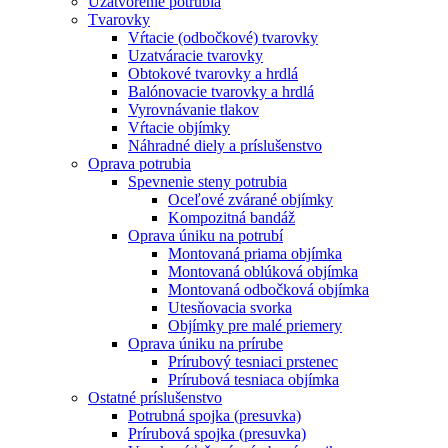
Uzatvorenie potrubia
Tvarovky
Vŕtacie (odbočkové) tvarovky
Uzatváracie tvarovky
Obtokové tvarovky a hrdlá
Balónovacie tvarovky a hrdlá
Vyrovnávanie tlakov
Vŕtacie objímky
Náhradné diely a príslušenstvo
Oprava potrubia
Spevnenie steny potrubia
Oceľové zvárané objímky
Kompozitná bandáž
Oprava úniku na potrubí
Montovaná priama objímka
Montovaná oblúková objímka
Montovaná odbočková objímka
Utesňovacia svorka
Objímky pre malé priemery
Oprava úniku na prírube
Prírubový tesniaci prstenec
Prírubová tesniaca objímka
Ostatné príslušenstvo
Potrubná spojka (presuvka)
Prírubová spojka (presuvka)