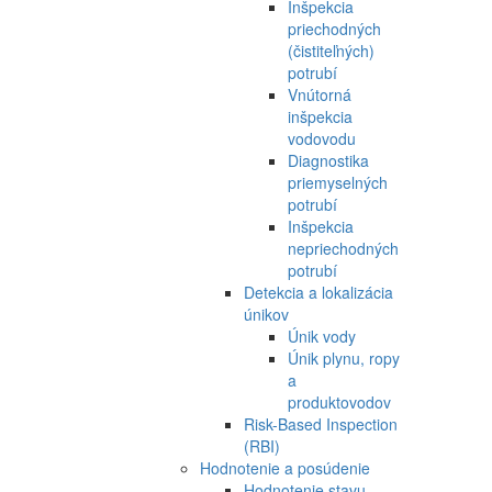
Inšpekcia
priechodných
(čistiteľných)
potrubí
Vnútorná
inšpekcia
vodovodu
Diagnostika
priemyselných
potrubí
Inšpekcia
nepriechodných
potrubí
Detekcia a lokalizácia
únikov
Únik vody
Únik plynu, ropy
a
produktovodov
Risk-Based Inspection
(RBI)
Hodnotenie a posúdenie
Hodnotenie stavu