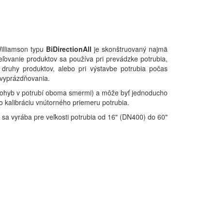
Williamson typu
BiDirectionAll
je skonštruovaný najmä
ľovanie produktov sa používa pri prevádzke potrubia,
 druhy produktov, alebo pri výstavbe potrubia počas
 vyprázdňovania.
 pohyb v potrubí oboma smermi) a môže byť jednoducho
bo kalibráciu vnútorného priemeru potrubia.
ll sa vyrába pre veľkosti potrubia od 16" (DN400) do 60"