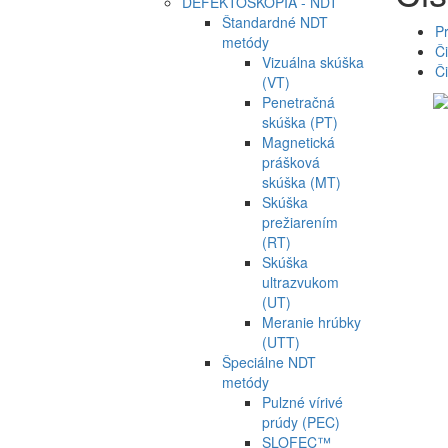
DEFEKTOSKOPIA - NDT
Štandardné NDT
P
metódy
Či
Vizuálna skúška
Či
(VT)
Penetračná
skúška (PT)
Magnetická
prášková
skúška (MT)
Skúška
prežiarením
(RT)
Skúška
ultrazvukom
(UT)
Meranie hrúbky
(UTT)
Špeciálne NDT
metódy
Pulzné vírivé
prúdy (PEC)
SLOFEC™