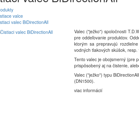
rodukty
stiace valce
stiaci valec BiDirectionAll
Valec ("ježko") spoločnosti T.D.
pre oddeľovanie produktov. Odde
ktorým sa prepravujú rozdielne
vodných tlakových skúšok, resp.
Tento valec je obojsmerný (pre
prispôsobený aj na čistenie, ale
Valec ("ježko") typu BiDirectionA
(DN1500).
viac informácií