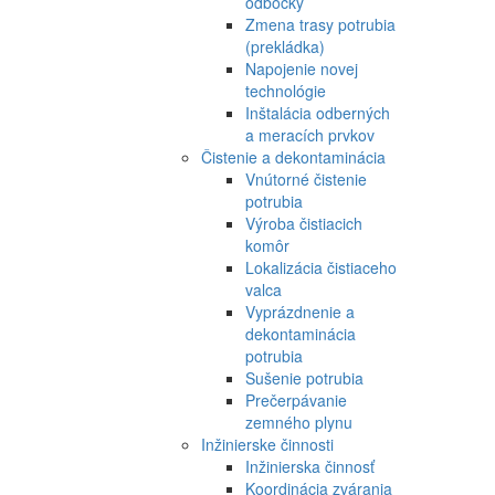
odbočky
Zmena trasy potrubia
(prekládka)
Napojenie novej
technológie
Inštalácia odberných
a meracích prvkov
Čistenie a dekontaminácia
Vnútorné čistenie
potrubia
Výroba čistiacich
komôr
Lokalizácia čistiaceho
valca
Vyprázdnenie a
dekontaminácia
potrubia
Sušenie potrubia
Prečerpávanie
zemného plynu
Inžinierske činnosti
Inžinierska činnosť
Koordinácia zvárania