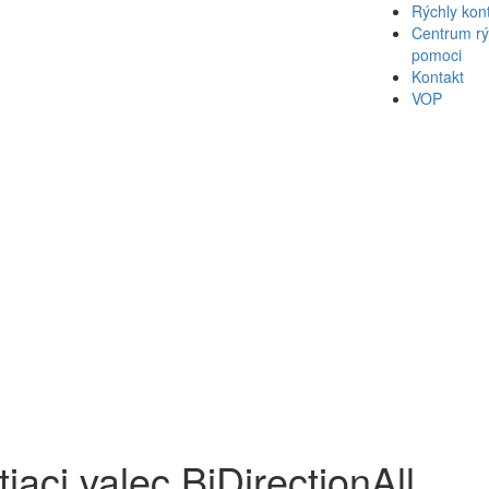
Rýchly kon
Centrum rý
pomoci
Kontakt
VOP
1
tiaci valec BiDirectionAll