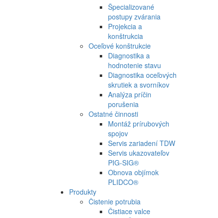
Špecializované
postupy zvárania
Projekcia a
konštrukcia
Oceľové konštrukcie
Diagnostika a
hodnotenie stavu
Diagnostika oceľových
skrutiek a svorníkov
Analýza príčin
porušenia
Ostatné činnosti
Montáž prírubových
spojov
Servis zariadení TDW
Servis ukazovateľov
PIG-SIG®
Obnova objímok
PLIDCO®
Produkty
Čistenie potrubia
Čistiace valce