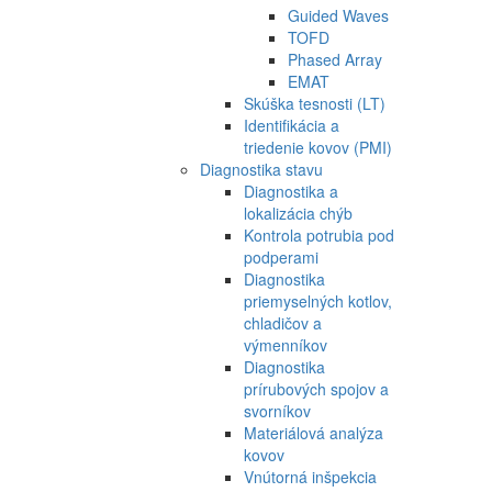
Guided Waves
TOFD
Phased Array
EMAT
Skúška tesnosti (LT)
Identifikácia a
triedenie kovov (PMI)
Diagnostika stavu
Diagnostika a
lokalizácia chýb
Kontrola potrubia pod
podperami
Diagnostika
priemyselných kotlov,
chladičov a
výmenníkov
Diagnostika
prírubových spojov a
svorníkov
Materiálová analýza
kovov
Vnútorná inšpekcia