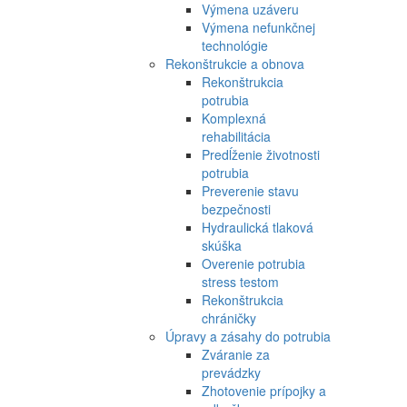
Výmena uzáveru
Výmena nefunkčnej
technológie
Rekonštrukcie a obnova
Rekonštrukcia
potrubia
Komplexná
rehabilitácia
Predĺženie životnosti
potrubia
Preverenie stavu
bezpečnosti
Hydraulická tlaková
skúška
Overenie potrubia
stress testom
Rekonštrukcia
chráničky
Úpravy a zásahy do potrubia
Zváranie za
prevádzky
Zhotovenie prípojky a