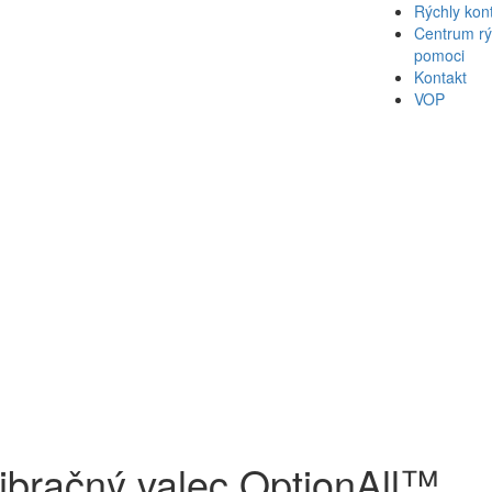
Rýchly kon
Centrum rý
pomoci
Kontakt
VOP
1
ibračný valec OptionAll™