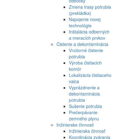
odbočky
Zmena trasy potrubia
(prekládka)
Napojenie novej
technológie
Inštalácia odberných
a meracích prvkov
Čistenie a dekontaminácia
Vnútorné čistenie
potrubia
Výroba čistiacich
komôr
Lokalizácia čistiaceho
valca
Vyprázdnenie a
dekontaminácia
potrubia
Sušenie potrubia
Prečerpávanie
zemného plynu
Inžinierske činnosti
Inžinierska činnosť
Koordinácia zvárania