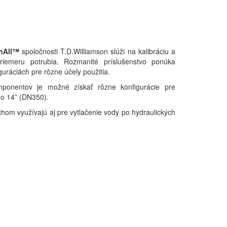
nAll™
spoločnosti T.D.Williamson slúži na kalibráciu a
priemeru potrubia. Rozmanité príslušenstvo ponúka
uráciách pre rôzne účely použitia.
ponentov je možné získať rôzne konfigurácie pre
do 14” (DN350).
chom využívajú aj pre vytlačenie vody po hydraulických