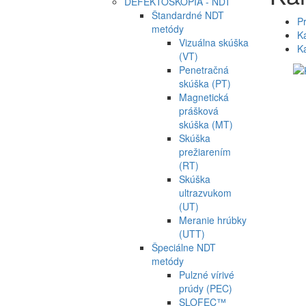
DEFEKTOSKOPIA - NDT
Štandardné NDT
P
metódy
Ka
Vizuálna skúška
Ka
(VT)
Penetračná
skúška (PT)
Magnetická
prášková
skúška (MT)
Skúška
prežiarením
(RT)
Skúška
ultrazvukom
(UT)
Meranie hrúbky
(UTT)
Špeciálne NDT
metódy
Pulzné vírivé
prúdy (PEC)
SLOFEC™