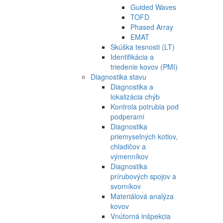
Guided Waves
TOFD
Phased Array
EMAT
Skúška tesnosti (LT)
Identifikácia a
triedenie kovov (PMI)
Diagnostika stavu
Diagnostika a
lokalizácia chýb
Kontrola potrubia pod
podperami
Diagnostika
priemyselných kotlov,
chladičov a
výmenníkov
Diagnostika
prírubových spojov a
svorníkov
Materiálová analýza
kovov
Vnútorná inšpekcia