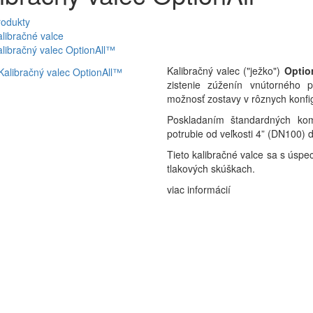
rodukty
libračné valce
libračný valec OptionAll™
Kalibračný valec ("ježko")
Optio
zistenie zúženín vnútorného 
možnosť zostavy v rôznych konfig
Poskladaním štandardných kom
potrubie od veľkosti 4” (DN100) 
Tieto kalibračné valce sa s úspe
tlakových skúškach.
viac informácií