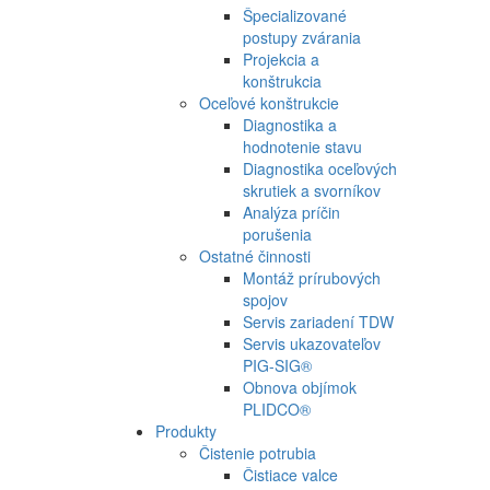
Špecializované
postupy zvárania
Projekcia a
konštrukcia
Oceľové konštrukcie
Diagnostika a
hodnotenie stavu
Diagnostika oceľových
skrutiek a svorníkov
Analýza príčin
porušenia
Ostatné činnosti
Montáž prírubových
spojov
Servis zariadení TDW
Servis ukazovateľov
PIG-SIG
®
Obnova objímok
PLIDCO
®
Produkty
Čistenie potrubia
Čistiace valce