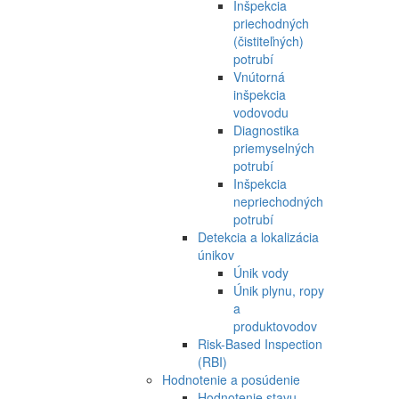
Inšpekcia
priechodných
(čistiteľných)
potrubí
Vnútorná
inšpekcia
vodovodu
Diagnostika
priemyselných
potrubí
Inšpekcia
nepriechodných
potrubí
Detekcia a lokalizácia
únikov
Únik vody
Únik plynu, ropy
a
produktovodov
Risk-Based Inspection
(RBI)
Hodnotenie a posúdenie
Hodnotenie stavu