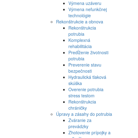
Výmena uzáveru
Výmena nefunkčnej
technológie
Rekonštrukcie a obnova
Rekonštrukcia
potrubia
Komplexná
rehabilitácia
Predĺženie životnosti
potrubia
Preverenie stavu
bezpečnosti
Hydraulická tlaková
skúška
Overenie potrubia
stress testom
Rekonštrukcia
chráničky
Úpravy a zásahy do potrubia
Zváranie za
prevádzky
Zhotovenie prípojky a