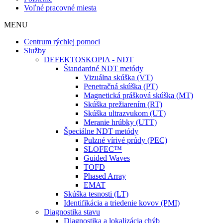
Voľné pracovné miesta
MENU
Centrum rýchlej pomoci
Služby
DEFEKTOSKOPIA - NDT
Štandardné NDT metódy
Vizuálna skúška (VT)
Penetračná skúška (PT)
Magnetická prášková skúška (MT)
Skúška prežiarením (RT)
Skúška ultrazvukom (UT)
Meranie hrúbky (UTT)
Špeciálne NDT metódy
Pulzné vírivé prúdy (PEC)
SLOFEC™
Guided Waves
TOFD
Phased Array
EMAT
Skúška tesnosti (LT)
Identifikácia a triedenie kovov (PMI)
Diagnostika stavu
Diagnostika a lokalizácia chýb