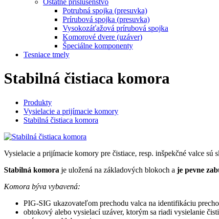
Ostatné príslušenstvo
Potrubná spojka (presuvka)
Prírubová spojka (presuvka)
Vysokozáťažová prírubová spojka
Komorové dvere (uzáver)
Špeciálne komponenty
Tesniace tmely
Stabilná čistiaca komora
Produkty
Vysielacie a prijímacie komory
Stabilná čistiaca komora
Vysielacie a prijímacie komory pre čistiace, resp. inšpekčné valce sú
Stabilná komora
je uložená na základových blokoch a
je pevne za
Komora býva vybavená:
PIG-SIG ukazovateľom prechodu valca na identifikáciu prechod
obtokový alebo vysielací uzáver, ktorým sa riadi vysielanie čis