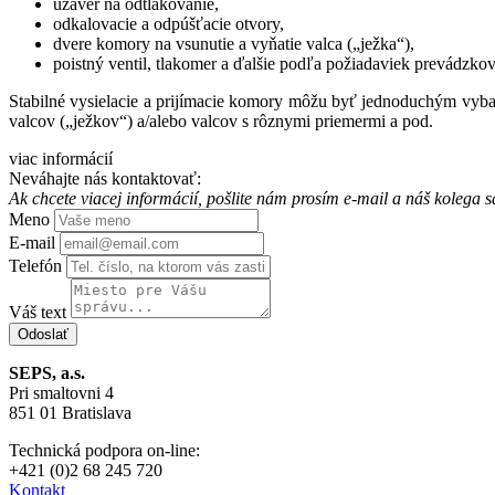
uzáver na odtlakovanie,
odkalovacie a odpúšťacie otvory,
dvere komory na vsunutie a vyňatie valca („ježka“),
poistný ventil, tlakomer a ďalšie podľa požiadaviek prevádzkov
Stabilné vysielacie a prijímacie komory môžu byť jednoduchým vybav
valcov („ježkov“) a/alebo valcov s rôznymi priemermi a pod.
viac informácií
Neváhajte nás kontaktovať:
Ak chcete viacej informácií, pošlite nám prosím e-mail a náš koleg
Meno
E-mail
Telefón
Váš text
SEPS, a.s.
Pri smaltovni 4
851 01 Bratislava
Technická podpora on-line:
+421 (0)2 68 245 720
Kontakt