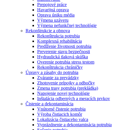
Prepojové práce
Havarijná oprava
Oprava úniku média
Výmena uzáveru
Výmena nefunkčnej technológie
Rekonštrukcie a obnova
Rekonštrukcia potrubia
Komplexná rehabilitácia
Predĺženie životnosti potrubia
Preverenie stavu bezpečnosti
Hydraulická tlaková skúška
Overenie potrubia stress testom
Rekonštrukcia chráničky
Úpravy a zásahy do potrubia
Zváranie za prevádzky
Zhotovenie prípojky a odbočky
Zmena trasy potrubia (prekládka)
Napojenie novej technológie
Inštalácia odberných a meracích prvkov
Čistenie a dekontaminácia
Vnútorné čistenie potrubia
Výroba čistiacich komôr
Lokalizácia čistiaceho valca
Vyprázdnenie a dekontaminácia potrubia
Sušenie potrubia