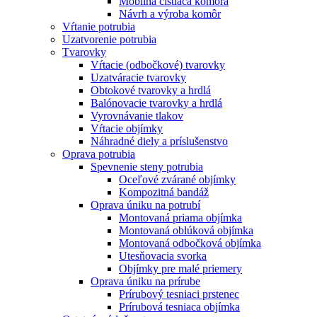
Mobilná čistiaca komora
Návrh a výroba komôr
Vŕtanie potrubia
Uzatvorenie potrubia
Tvarovky
Vŕtacie (odbočkové) tvarovky
Uzatváracie tvarovky
Obtokové tvarovky a hrdlá
Balónovacie tvarovky a hrdlá
Vyrovnávanie tlakov
Vŕtacie objímky
Náhradné diely a príslušenstvo
Oprava potrubia
Spevnenie steny potrubia
Oceľové zvárané objímky
Kompozitná bandáž
Oprava úniku na potrubí
Montovaná priama objímka
Montovaná oblúková objímka
Montovaná odbočková objímka
Utesňovacia svorka
Objímky pre malé priemery
Oprava úniku na prírube
Prírubový tesniaci prstenec
Prírubová tesniaca objímka