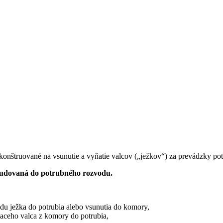
 skonštruované na vsunutie a vyňatie valcov („ježkov“) za prevádzky pot
budovaná do potrubného rozvodu.
u ježka do potrubia alebo vsunutia do komory,
tiaceho valca z komory do potrubia,