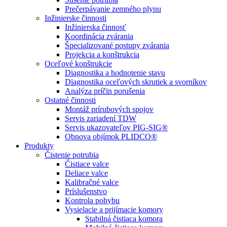
Prečerpávanie zemného plynu
Inžinierske činnosti
Inžinierska činnosť
Koordinácia zvárania
Špecializované postupy zvárania
Projekcia a konštrukcia
Oceľové konštrukcie
Diagnostika a hodnotenie stavu
Diagnostika oceľových skrutiek a svorníkov
Analýza príčin porušenia
Ostatné činnosti
Montáž prírubových spojov
Servis zariadení TDW
Servis ukazovateľov PIG-SIG®
Obnova objímok PLIDCO®
Produkty
Čistenie potrubia
Čistiace valce
Deliace valce
Kalibračné valce
Príslušenstvo
Kontrola pohybu
Vysielacie a prijímacie komory
Stabilná čistiaca komora