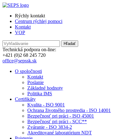
Rýchly kontakt
Centrum rýchlej pomoci
Kontakt
VOP
Technická podpora on-line:
+421 (0)2 68 245 720
office@sepssk.sk
O spoločnosti
Kontakt
Poslanie
Základné hodnoty
Politika IMS
Certifikáty
Kvalita - ISO 9001
Ochrana životného prostredia - ISO 14001
Bezpečnosť pri práci - ISO 45001
Bezpečnosť pri práci - SCC**
Zváranie - ISO 3834-2
Akreditované laboratórium NDT
Poistenie