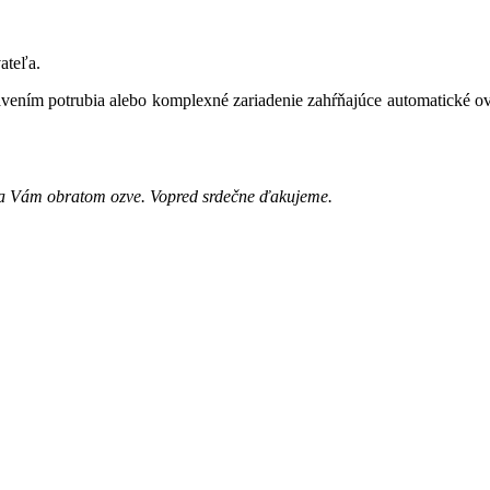
ateľa.
ením potrubia alebo komplexné zariadenie zahŕňajúce automatické ovlá
a sa Vám obratom ozve. Vopred srdečne ďakujeme.