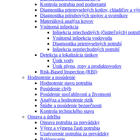
Kontrola potrubia pod podperami
Diagnostika priemyselných kotlov, chladičov a v
Diagnostika prírubových spojov a svorníkov
Materiálová analýza kovov
Vnútorná inšpekcia
Inšpekcia priechodných (čistiteľných) potru
Vnútorná inšpekcia vodovodu
Diagnostika priemyselných potrubí
Inšpekcia nepriechodných potrubí
Detekcia a lokalizácia únikov
Únik vody
Únik plynu, ropy a produktovodov
Risk-Based Inspection (RBI)
Hodnotenie a posúdenie
Hodnotenie stavu potrubia
Posúdenie chýb
Posúdenie spoľahlivosti a životnosti
Analýza a hodnotenie rizík
Štúdie a posúdenie bezpečnosti
Kontrola technického stavu
Oprava a údržba
Oprava potrubia za prevádzky
Výrez a výmena časti potrubia
Uzatvorenie potrubia za prevádzky
Balónovanie